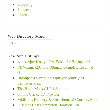
Shopping
Society
Sports
Web Directory Search
New Site Listings
Atrakcyjny Kredyt: Czy Warto Się Zaciągnąć?
PKVGames23: The Ultimate Complete Essential
Gui...
Выбираем материалы для упаковки для
различных з...
The BrightMeds GLP-1 Solution
Online Cricket ID Provider
Midland’s Refinery & Petrochemical Complex Po...
Discover Best Commercial Janitorial Fir...