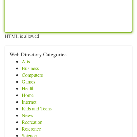
HTML is allowed
Web Directory Categories
Arts
Business
Computers
Games
Health
Home
Internet
Kids and Teens
News
Recreation
Reference
Science