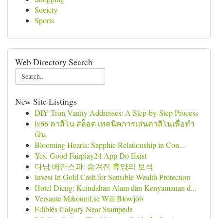
Society
Sports
Web Directory Search
New Site Listings
DIY Tron Vanity Addresses: A Step-by-Step Process
lv66 คาสิโน สล็อต เทคนิคการเล่นคาสิโนเพื่อทำ
เงิน
Blooming Hearts: Sapphic Relationship in Con...
Yes, Good Fairplay24 App Do Exist
다낭 베안스파: 숨겨진 휴양의 보석
Invest In Gold Cash for Sensible Wealth Protection
Hotel Dieng: Keindahan Alam dan Kenyamanan d...
Versaute M&ouml;se Will Blowjob
Edibles Calgary Near Stampede