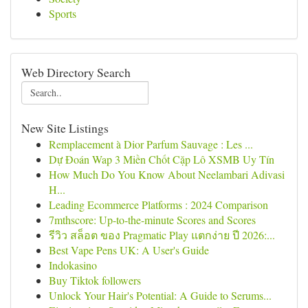
Sports
Web Directory Search
New Site Listings
Remplacement à Dior Parfum Sauvage : Les ...
Dự Đoán Wap 3 Miền Chốt Cặp Lô XSMB Uy Tín
How Much Do You Know About Neelambari Adivasi
H...
Leading Ecommerce Platforms : 2024 Comparison
7mthscore: Up-to-the-minute Scores and Scores
รีวิว สล็อต ของ Pragmatic Play แตกง่าย ปี 2026:...
Best Vape Pens UK: A User's Guide
Indokasino
Buy Tiktok followers
Unlock Your Hair's Potential: A Guide to Serums...