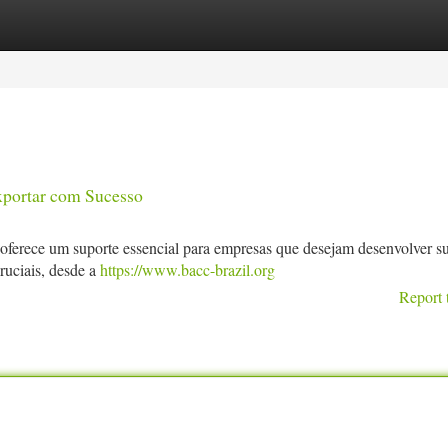
tegories
Register
Login
xportar com Sucesso
oferece um suporte essencial para empresas que desejam desenvolver s
cruciais, desde a
https://www.bacc-brazil.org
Report 