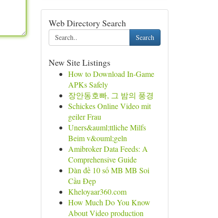
Web Directory Search
Search
New Site Listings
How to Download In-Game
APKs Safely
장안동호빠, 그 밤의 풍경
Schickes Online Video mit
geiler Frau
Uners&auml;ttliche Milfs
Beim v&ouml;geln
Amibroker Data Feeds: A
Comprehensive Guide
Dàn đề 10 số MB MB Soi
Cầu Đẹp
Kheloyaar360.com
How Much Do You Know
About Video production