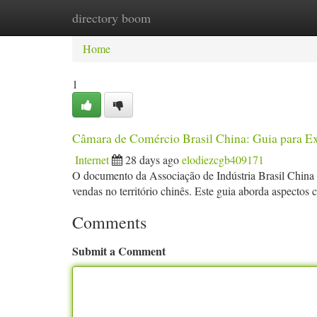
directory boom
Home
New Site Listings
Add Site
Ca
Home
1
Câmara de Comércio Brasil China: Guia para E
Internet
28 days ago
elodiezcgb409171
O documento da Associação de Indústria Brasil China 
vendas no território chinês. Este guia aborda aspectos 
Comments
Submit a Comment