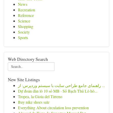
News
Recreation
Reference
Science
Shopping
Society
Sports
Web Directory Search
New Site Listings
راهنمای جامع طراحی سایت با سیستم وردپرس: از ...
Dự đoán dàn lô 10 số MB · Số Bạch Thủ Lô hô...
Tropea, la Gioia del Tirreno
Buy nike shoes sale
Everything About circulation loss prevention