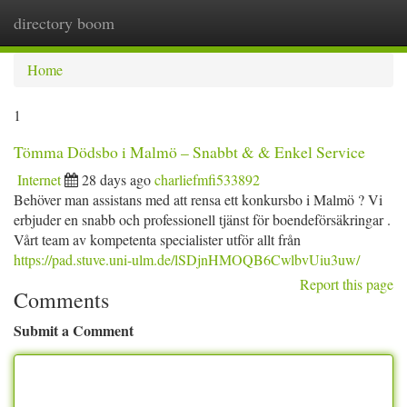
directory boom
Togg
navi
Home
1
Tömma Dödsbo i Malmö – Snabbt & & Enkel Service
Internet
28 days ago
charliefmfi533892
Behöver man assistans med att rensa ett konkursbo i Malmö ? Vi
erbjuder en snabb och professionell tjänst för boendeförsäkringar .
Vårt team av kompetenta specialister utför allt från
https://pad.stuve.uni-ulm.de/lSDjnHMOQB6CwlbvUiu3uw/
Report this page
Comments
Submit a Comment