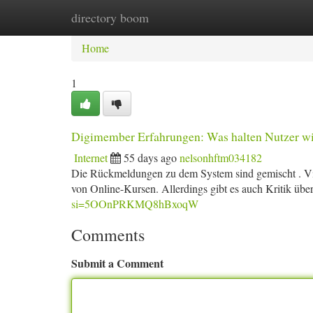
directory boom
Home
New Site Listings
Add Site
Ca
Home
1
Digimember Erfahrungen: Was halten Nutzer wi
Internet
55 days ago
nelsonhftm034182
Die Rückmeldungen zu dem System sind gemischt . Vie
von Online-Kursen. Allerdings gibt es auch Kritik übe
si=5OOnPRKMQ8hBxoqW
Comments
Submit a Comment