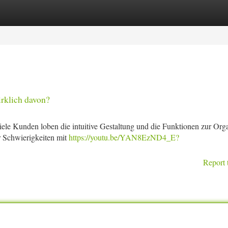
tegories
Register
Login
rklich davon?
le Kunden loben die intuitive Gestaltung und die Funktionen zur Orga
r Schwierigkeiten mit
https://youtu.be/YAN8EzND4_E?
Report 