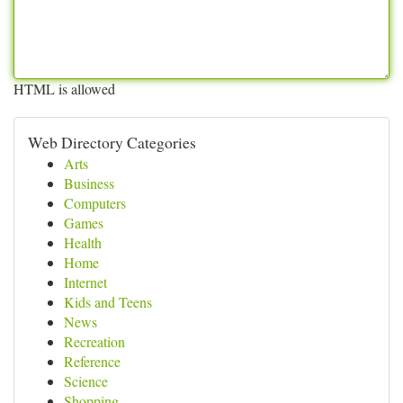
HTML is allowed
Web Directory Categories
Arts
Business
Computers
Games
Health
Home
Internet
Kids and Teens
News
Recreation
Reference
Science
Shopping