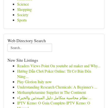
Science
Shopping
Society
Sports
Web Directory Search
New Site Listings
Readers Views Point On youtube ad maker and Why...
Hướng Dẫn Chơi Poker Online: Từ Cơ Bản Đến
Nâng...
Play Glorion Italy now
Understanding Research Chemicals: A Beginner's ...
Methamphetamine Supplier in The Continent
نظام محاسبة متكامل دليل المبتدئين والخبراء ...
IPTV Kemo: O Guia Completo IPTV Kemo: O