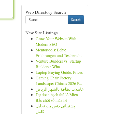
Web Directory Search
Search
New Site Listings
Grow Your Website With
Modern SEO
Mentortools: Echte
Erfahrungen und Testbericht
Venture Builders vs. Startup
Builders : Wha...
Laptop Buying Guide: Prices
Gaming Chair Factory
Landscape: China's 2026 P...
عاملات نظافة بالشهر الرياض
Dự đoán bạch thủ lô Miền
Bắc chốt số mùa hè !
پشتیبانی دنس بت تحلیل
کامل