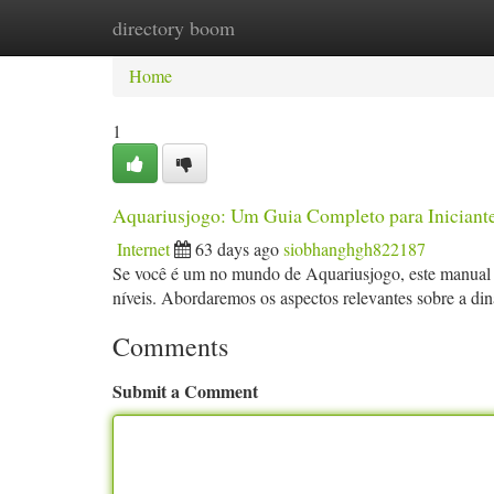
directory boom
Home
New Site Listings
Add Site
Ca
Home
1
Aquariusjogo: Um Guia Completo para Iniciant
Internet
63 days ago
siobhanghgh822187
Se você é um no mundo de Aquariusjogo, este manual é
níveis. Abordaremos os aspectos relevantes sobre a din
Comments
Submit a Comment