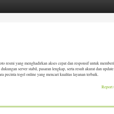
tegories
Register
Login
oto resmi yang menghadirkan akses cepat dan responsif untuk member
ukungan server stabil, pasaran lengkap, serta result akurat dan update
a pecinta togel online yang mencari kualitas layanan terbaik.
Report 