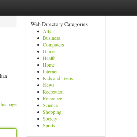
Web Directory Categories
Arts
Business
Computers
Games
Health
Home
Internet
ikan
Kids and Teens
News
Recreation
Reference
this page
Science
Shopping
Society
Sports