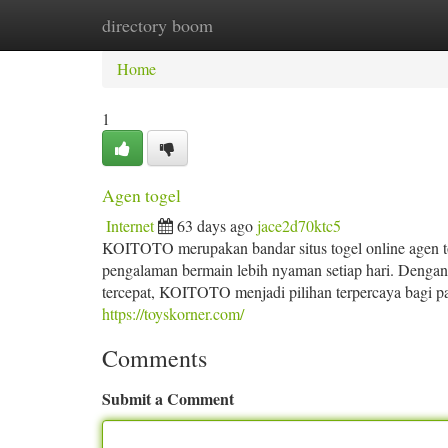
directory boom
Home
New Site Listings
Add Site
Ca
Home
1
Agen togel
Internet
63 days ago
jace2d70ktc5
KOITOTO merupakan bandar situs togel online agen t
pengalaman bermain lebih nyaman setiap hari. Dengan d
tercepat, KOITOTO menjadi pilihan terpercaya bagi par
https://toyskorner.com/
Comments
Submit a Comment