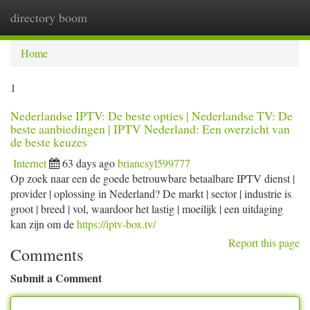
directory boom
Togg
navi
Home
1
Nederlandse IPTV: De beste opties | Nederlandse TV: De
beste aanbiedingen | IPTV Nederland: Een overzicht van
de beste keuzes
Internet
63 days ago
briancsyl599777
Op zoek naar een de goede betrouwbare betaalbare IPTV dienst |
provider | oplossing in Nederland? De markt | sector | industrie is
groot | breed | vol, waardoor het lastig | moeilijk | een uitdaging
kan zijn om de
https://iptv-box.tv/
Report this page
Comments
Submit a Comment