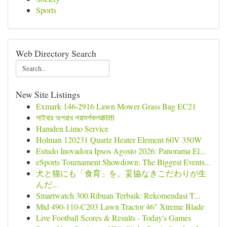
Sports
Web Directory Search
New Site Listings
Exmark 146-2916 Lawn Mower Grass Bag EC21
সাইবার অপরাধ পরামর্শকলकाता
Hamden Limo Service
Holman 120231 Quartz Heater Element 60V 350W
Estudo Inovadora Ipsos Agosto 2026: Panorama El...
eSports Tournament Showdown: The Biggest Events...
犬と猫にも「食育」を。妥協なきこだわりが生
んだ...
Smartwatch 300 Ribuan Terbaik: Rekomendasi T...
Mtd 490-110-C203 Lawn Tractor 46" Xtreme Blade
Live Football Scores & Results - Today's Games