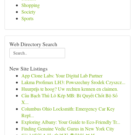
Shopping
Society
Sports
Web Directory Search
New Site Listings
App Clone Labs: Your Digital Lab Partner
Lakma Profimax LH3: Powszechny Środek Czyszcz...
Huurprijs te hoog? Uw rechten kennen en claimen.
Cầu Bạch Thủ Lô Kép MB: Bí Quyết Chốt Bộ Số
X...
Columbus Ohio Locksmith: Emergency Car Key
Repl...
Exploring Albany: Your Guide to Eco-Friendly Tr...
Finding Genuine Vedic Gurus in New York City