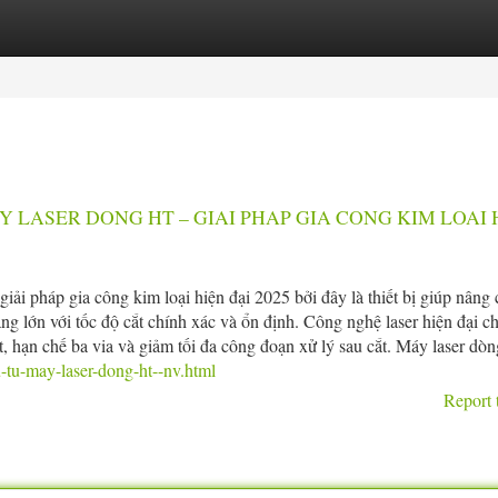
tegories
Register
Login
Y LASER DONG HT – GIAI PHAP GIA CONG KIM LOAI 
ải pháp gia công kim loại hiện đại 2025 bởi đây là thiết bị giúp nâng 
ng lớn với tốc độ cắt chính xác và ổn định. Công nghệ laser hiện đại c
t, hạn chế ba via và giảm tối đa công đoạn xử lý sau cắt. Máy laser dòng
-tu-may-laser-dong-ht--nv.html
Report 