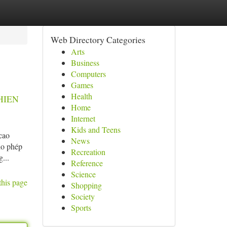
Web Directory Categories
Arts
Business
Computers
Games
Health
HIEN
Home
Internet
Kids and Teens
cao
News
ho phép
Recreation
...
Reference
Science
this page
Shopping
Society
Sports