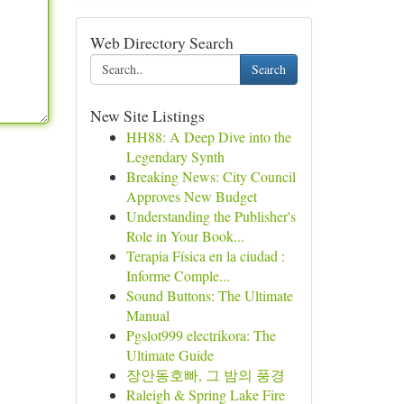
Web Directory Search
Search
New Site Listings
HH88: A Deep Dive into the
Legendary Synth
Breaking News: City Council
Approves New Budget
Understanding the Publisher's
Role in Your Book...
Terapia Física en la ciudad :
Informe Comple...
Sound Buttons: The Ultimate
Manual
Pgslot999 electrikora: The
Ultimate Guide
장안동호빠, 그 밤의 풍경
Raleigh & Spring Lake Fire