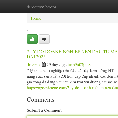
directory boom
Home
New Site Listings
Add Site
Ca
Home
1
7 LY DO DOANH NGHIEP NEN DAU TU MA
DAI 2025
Internet
79 days ago
juan9o03jlm8
7 lý do doanh nghiệp nên đầu tư máy laser dòng HT – gi
năng suất sản xuất vượt trội, đáp ứng nhanh các đơn hà
gia công đa dạng vật liệu kim loại với đường cắt sắc né
https://ngocvietcnc.com/7-ly-do-doanh-nghiep-nen-dau
Comments
Submit a Comment