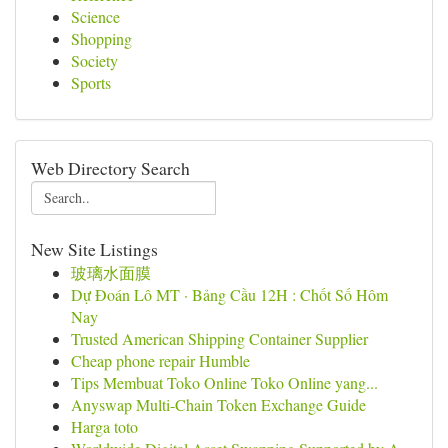
Science
Shopping
Society
Sports
Web Directory Search
New Site Listings
玻璃水面膜
Dự Đoán Lô MT · Bảng Cầu 12H : Chốt Số Hôm
Nay
Trusted American Shipping Container Supplier
Cheap phone repair Humble
Tips Membuat Toko Online Toko Online yang...
Anyswap Multi-Chain Token Exchange Guide
Harga toto