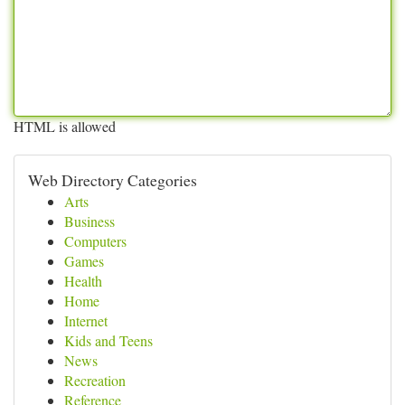
HTML is allowed
Web Directory Categories
Arts
Business
Computers
Games
Health
Home
Internet
Kids and Teens
News
Recreation
Reference