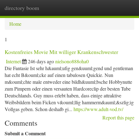
directory boom
Togg
navi
Home
1
Kostenfreies Movie Mit williger Krankenschwester
Internet
246 days ago
nielsono888oha0
Die Fantasie Ist sehr h&auml;ufig gen&uuml;gend und gentleman
hat echt B&ouml;cke auf einen tabulosen Quickie. Nun
m&ouml;chte male entweder eine bildh&uuml;bsche Hobbynutte
zum Pimpern oder einen versauten Hardcoreclip der besten Tube
Deutschlands. Guy muss erlebt haben, dass einige attraktive
Weibsbildern beim Ficken v&ouml;llig hammerm&auml;&szlig;ig
Vollgas geben. Schon deshalb gi...
https://www.adult-vod.tv/
Report this page
Comments
Submit a Comment