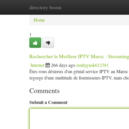
directory boom
Home
New Site Listings
Add Site
Ca
Home
1
Rechercher le Meilleur IPTV Maroc : Streaming
Internet
266 days ago
emilygxok612381
Êtes-vous désireux d'un génial service IPTV au Maroc 
regorge d'une multitude de fournisseurs IPTV, mais cho
Comments
Submit a Comment