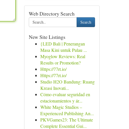
Web Directory Search
Search
New Site Listings
{LED Bali | Penerangan
Masa Kini untuk Pulau ...
Myoglow Reviews: Real
Results or Promotion?
Https://77rt.io/
Https://77rt.io/
Studio H2O Bandung: Ruang
Kreasi Inovati...
Cómo evaluar seguridad en
estacionamientos y ár...
White Magic Studios –
Experienced Publishing An...
PKVGames23: The Ultimate
Complete Essential Gui...