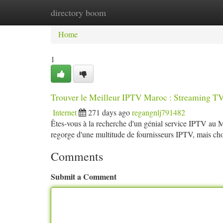
directory boom
Home
New Site Listings
Add Site
Ca
Home
1
Trouver le Meilleur IPTV Maroc : Streaming TV
Internet
271 days ago
regangnlj791482
Êtes-vous à la recherche d'un génial service IPTV au 
regorge d'une multitude de fournisseurs IPTV, mais cho
Comments
Submit a Comment