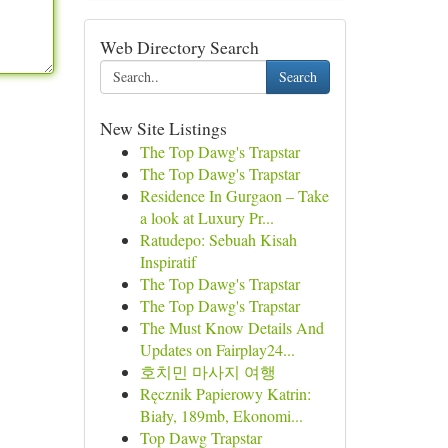
Web Directory Search
Search
New Site Listings
The Top Dawg's Trapstar
The Top Dawg's Trapstar
Residence In Gurgaon – Take
a look at Luxury Pr...
Ratudepo: Sebuah Kisah
Inspiratif
The Top Dawg's Trapstar
The Top Dawg's Trapstar
The Must Know Details And
Updates on Fairplay24...
호치민 마사지 여행
Ręcznik Papierowy Katrin:
Biały, 189mb, Ekonomi...
Top Dawg Trapstar