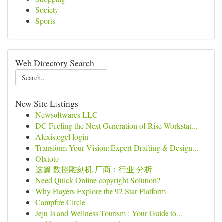
Society
Sports
Web Directory Search
New Site Listings
Newsoftwares LLC
DC Fueling the Next Generation of Rise Workstat...
Alexistogel login
Transform Your Vision: Expert Drafting & Design...
Olxtoto
这篇 数控雕刻机 厂商：行业 分析
Need Quick Online copyright Solution?
Why Players Explore the 92 Star Platform
Campfire Circle
Jeju Island Wellness Tourism : Your Guide to...