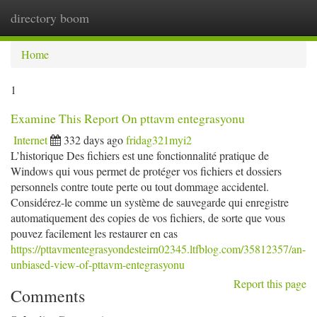
directory boom
Togg
navi
Home
1
Examine This Report On pttavm entegrasyonu
Internet
332 days ago
fridag321myi2
L’historique Des fichiers est une fonctionnalité pratique de
Windows qui vous permet de protéger vos fichiers et dossiers
personnels contre toute perte ou tout dommage accidentel.
Considérez-le comme un système de sauvegarde qui enregistre
automatiquement des copies de vos fichiers, de sorte que vous
pouvez facilement les restaurer en cas
https://pttavmentegrasyondesteirn02345.ltfblog.com/35812357/an-
unbiased-view-of-pttavm-entegrasyonu
Report this page
Comments