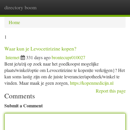
directory boom
Togg
navi
Home
1
Waar kun je Levocetirizine kopen?
Internet
331 days ago
brontecupr010027
Bent je/u/zij op zoek naar het goedkoopst mogelijke
plaats/winkel/optie om Levocetirizine te kopen|te verkrijgen}? Het
kan soms lastig zijn om de juiste leverancier/apotheek/winkel te
vinden. Maar maak je geen zorgen,
https://kopenmedicijn.nl
Report this page
Comments
Submit a Comment