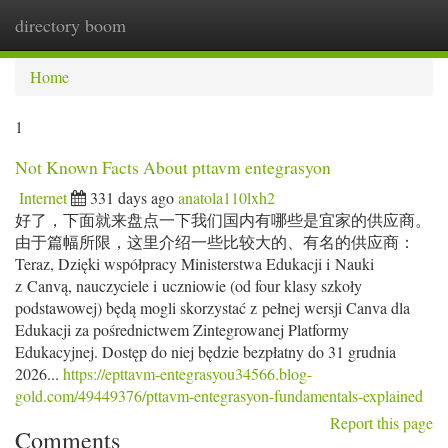
directory boom
Togg
navi
Home
1
Not Known Facts About pttavm entegrasyon
Internet
331 days ago
anatola110lxh2
好了，下面就来盘点一下我们国内有哪些是宜家的供应商。
由于篇幅所限，这里介绍一些比较大的、有名的供应商：
Teraz, Dzięki współpracy Ministerstwa Edukacji i Nauki
z Canvą, nauczyciele i uczniowie (od four klasy szkoły
podstawowej) będą mogli skorzystać z pełnej wersji Canva dla
Edukacji za pośrednictwem Zintegrowanej Platformy
Edukacyjnej. Dostęp do niej będzie bezpłatny do 31 grudnia
2026...
https://epttavm-entegrasyou34566.blog-
gold.com/49449376/pttavm-entegrasyon-fundamentals-explained
Report this page
Comments