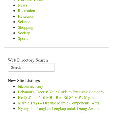
News
Recreation
Reference
Science
Shopping
Society
Sports
Web Directory Search
New Site Listings
bitcoin recovery
Lebanon's Escorts: Your Guide to Exclusive Company
Hé lộ dàn lô 6 số MB - Bao Xổ Số VIP : Mẹo tr...
Marble Trays – Organic Marble Components, Attra...
Nyonya4d: Langkah Lengkap untuk Orang Awam