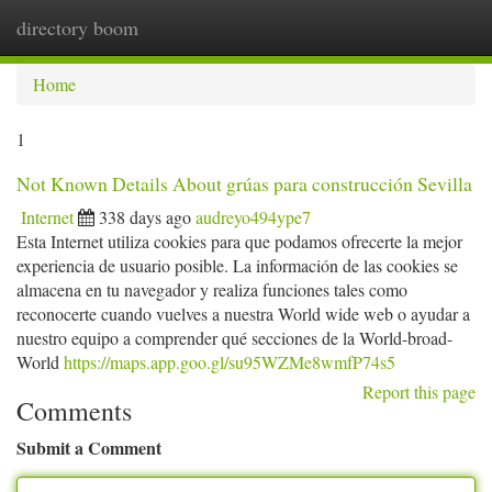
directory boom
Togg
navi
Home
1
Not Known Details About grúas para construcción Sevilla
Internet
338 days ago
audreyo494ype7
Esta Internet utiliza cookies para que podamos ofrecerte la mejor
experiencia de usuario posible. La información de las cookies se
almacena en tu navegador y realiza funciones tales como
reconocerte cuando vuelves a nuestra World wide web o ayudar a
nuestro equipo a comprender qué secciones de la World-broad-
World
https://maps.app.goo.gl/su95WZMe8wmfP74s5
Report this page
Comments
Submit a Comment