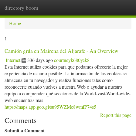
directory boom
Togg
navi
Home
1
Camión grúa en Mairena del Aljarafe - An Overview
Internet
336 days ago
courtneyk680yek8
Esta Internet utiliza cookies para que podamos ofrecerte la mejor
experiencia de usuario posible. La información de las cookies se
almacena en tu navegador y realiza funciones tales como
reconocerte cuando vuelves a nuestra Web o ayudar a nuestro
equipo a comprender qué secciones de la World-vast-World-wide-
web encuentras más
https://maps.app.goo.gl/su95WZMe8wmfP74s5
Report this page
Comments
Submit a Comment