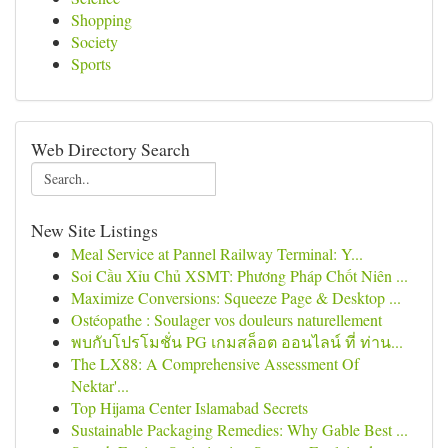
Shopping
Society
Sports
Web Directory Search
New Site Listings
Meal Service at Pannel Railway Terminal: Y...
Soi Cầu Xỉu Chủ XSMT: Phương Pháp Chốt Niên ...
Maximize Conversions: Squeeze Page & Desktop ...
Ostéopathe : Soulager vos douleurs naturellement
พบกับโปรโมชั่น PG เกมสล็อต ออนไลน์ ที่ ท่าน...
The LX88: A Comprehensive Assessment Of
Nektar'...
Top Hijama Center Islamabad Secrets
Sustainable Packaging Remedies: Why Gable Best ...