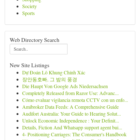
Society
Sports
Web Directory Search
New Site Listings
Dự Đoán Lô Khung Chính Xác
장안동호빠, 그 밤의 풍경
Die Haupt Von Google Ads Niedersachsen
Completely Released from Razor Use: Advanc...
Cómo evaluar vigilancia remota CCTV con un enfo...
Amibroker Data Feeds: A Comprehensive Guide
Audifort Australia: Your Guide to Hearing Solut...
Unlock Economic Independence : Your Definit...
Details, Fiction And Whatsapp support agent bui...
4- Positioning Carriages: The Consumer's Handbook