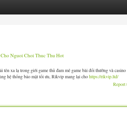
tegories
Register
Login
o Cho Nguoi Choi Thuc Thu Hot
i tên xa lạ trong giới game thủ đam mê game bài đổi thưởng và casino 
cùng hệ thống bảo mật tối ưu, Rikvip mang lại cho
https://rikvip.ltd/
Report 