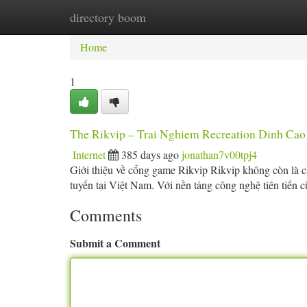
directory boom
Home
New Site Listings
Add Site
Ca
Home
1
The Rikvip – Trai Nghiem Recreation Dinh Ca
Internet
385 days ago
jonathan7v00tpj4
Giới thiệu về cổng game Rikvip Rikvip không còn là cá
tuyến tại Việt Nam. Với nền tảng công nghệ tiên tiến 
Comments
Submit a Comment