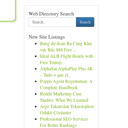
Web Directory Search
Search
New Site Listings
Bảng dự đoán Ba Càng Khu
vực Bắc 888 Free ...
Ideal ALB Flight Hotels with
Free Transp...
AlphaSat AlphaPlay Plus 4K
– Tudo o que el...
Poppo Agent Registration: A
Complete Handbook
Reddit Marketing Case
Studies: What We Learned
Arge Takım'dan Teknolojilere
Odaklı Çözümler
Professional SEO Services
For Better Rankings