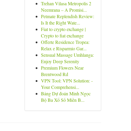
Trehan Vilasa Metropolis 2
Neemrana – A Promisi...
Petmate Replendish Review:
Is It the Right Wate...
Fiat to crypto exchange |
Crypto to fiat exchange
Offerte Residence Tropea:
Relax e Risparmio Gar...
Sensual Massage Umhlanga:
Enjoy Deep Serenity
Premium Flowers Near
Brentwood Rd
VPN Tool: VPN Solution: -
Your Comprehensi...
Bảng Dự đoán Minh Ngọc
Bộ Ba Xổ Số Miền B...