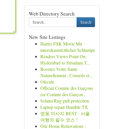
Web Directory Search
Search
New Site Listings
Hartes FSK Movie Mit
uners&auml;ttlicher Schlampe
Readers Views Point On
Hyderabad to Srisailam T...
Boostez Votre Santé
Naturellement : Conseils et...
Olecule
Official Comme des Garçons
(or Comme des Garçon...
Solana Rug pull protection
Laptop repair Humble TX
명동 마사지 BEST : 서울
여행의 필수 코스 !
Our Home Renovations :