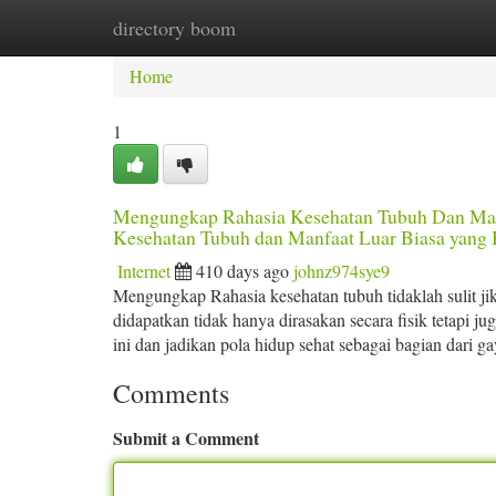
directory boom
Home
New Site Listings
Add Site
Ca
Home
1
Mengungkap Rahasia Kesehatan Tubuh Dan Man
Kesehatan Tubuh dan Manfaat Luar Biasa yang
Internet
410 days ago
johnz974sye9
Mengungkap Rahasia kesehatan tubuh tidaklah sulit jika
didapatkan tidak hanya dirasakan secara fisik tetapi j
ini dan jadikan pola hidup sehat sebagai bagian dari
Comments
Submit a Comment