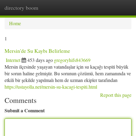
directory boom
Togg
navi
Home
1
Mersin'de Su Kaybı Belirleme
Internet
453 days ago
gregoryhifs843669
Mersin ilçesinde yaşayan vatandaşlar için su kaçağı tespiti büyük
bir sorun haline gelmiştir. Bu sorunun çözümü, hem zamanında ve
etkili bir şekilde yapılmalı hem de uzman ekipler tarafından
https://ustayolla.net/mersin-su-kacagi-tespiti.html
Report this page
Comments
Submit a Comment