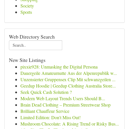
Society
Sports
Web Directory Search
New Site Listings
pixxie928: Unmasking the Digital Persona
Dauergeile Amateurnutte Aus der Alpenrepublik w...
Unzensierter Gruppensex Clip Mit schwanzgeilen ...
Geedup Hoodie | Geedup Clothing Australia Store...
Seek Quick Cash Solution ?
Modern Web Layout Trends Users Should B...
Brain Dead Clothing – Premium Streetwear Shop
Brilliant Chauffeur Service
Limited Edition: Don't Miss Out!
Mushroom Chocolate: A Rising Trend or Risky Bus...