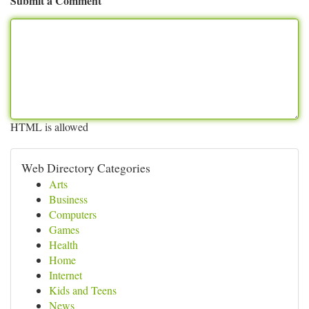
Submit a Comment
HTML is allowed
Web Directory Categories
Arts
Business
Computers
Games
Health
Home
Internet
Kids and Teens
News