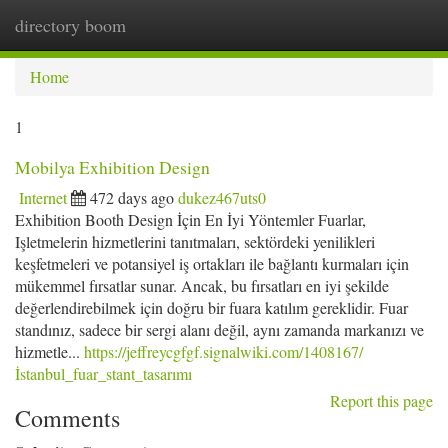
directory boom
Togg
navi
Home
1
Mobilya Exhibition Design
Internet
472 days ago
dukez467uts0
Exhibition Booth Design İçin En İyi Yöntemler Fuarlar,
Işletmelerin hizmetlerini tanıtmaları, sektördeki yenilikleri
keşfetmeleri ve potansiyel iş ortakları ile bağlantı kurmaları için
mükemmel fırsatlar sunar. Ancak, bu fırsatları en iyi şekilde
değerlendirebilmek için doğru bir fuara katılım gereklidir. Fuar
standınız, sadece bir sergi alanı değil, aynı zamanda markanızı ve
hizmetle...
https://jeffreycgfgf.signalwiki.com/1408167/
İstanbul_fuar_stant_tasarımı
Report this page
Comments