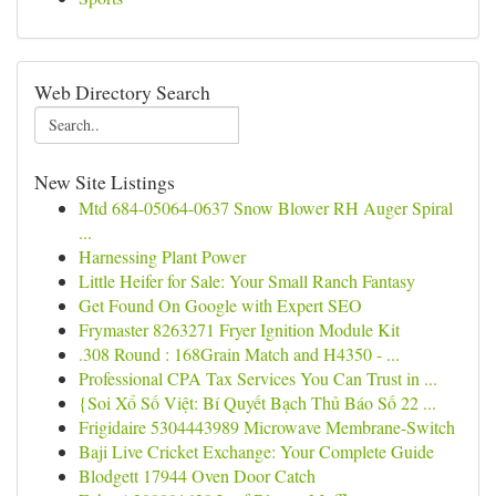
Web Directory Search
New Site Listings
Mtd 684-05064-0637 Snow Blower RH Auger Spiral
...
Harnessing Plant Power
Little Heifer for Sale: Your Small Ranch Fantasy
Get Found On Google with Expert SEO
Frymaster 8263271 Fryer Ignition Module Kit
.308 Round : 168Grain Match and H4350 - ...
Professional CPA Tax Services You Can Trust in ...
{Soi Xổ Số Việt: Bí Quyết Bạch Thủ Báo Số 22 ...
Frigidaire 5304443989 Microwave Membrane-Switch
Baji Live Cricket Exchange: Your Complete Guide
Blodgett 17944 Oven Door Catch