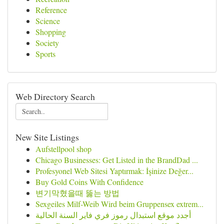
Reference
Science
Shopping
Society
Sports
Web Directory Search
New Site Listings
Aufstellpool shop
Chicago Businesses: Get Listed in the BrandDad ...
Profesyonel Web Sitesi Yaptırmak: İşinize Değer...
Buy Gold Coins With Confidence
변기막혔을때 뚫는 방법
Sexgeiles Milf-Weib Wird beim Gruppensex extrem...
أجدد موقع استبدال رموز فري فاير السنة الحالية