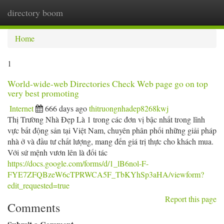
directory boom
Togg
navi
Home
1
World-wide-web Directories Check Web page go on top
very best promoting
Internet
666 days ago
thitruongnhadep8268kwj
Thị Trường Nhà Đẹp Là 1 trong các đơn vị bậc nhất trong lĩnh
vực bất động sản tại Việt Nam, chuyên phân phối những giải pháp
nhà ở và đầu tư chất lượng, mang đến giá trị thực cho khách mua.
Với sứ mệnh vươn lên là đối tác
https://docs.google.com/forms/d/1_lB6nol-F-
FYE7ZFQBzeW6cTPRWCA5F_TbKYhSp3aHA/viewform?
edit_requested=true
Report this page
Comments