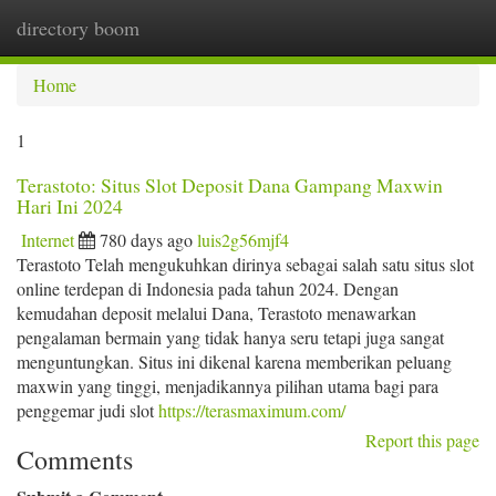
directory boom
Togg
navi
Home
1
Terastoto: Situs Slot Deposit Dana Gampang Maxwin
Hari Ini 2024
Internet
780 days ago
luis2g56mjf4
Terastoto Telah mengukuhkan dirinya sebagai salah satu situs slot
online terdepan di Indonesia pada tahun 2024. Dengan
kemudahan deposit melalui Dana, Terastoto menawarkan
pengalaman bermain yang tidak hanya seru tetapi juga sangat
menguntungkan. Situs ini dikenal karena memberikan peluang
maxwin yang tinggi, menjadikannya pilihan utama bagi para
penggemar judi slot
https://terasmaximum.com/
Report this page
Comments