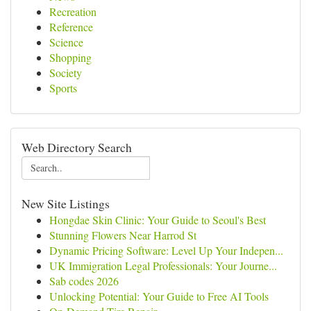
Recreation
Reference
Science
Shopping
Society
Sports
Web Directory Search
New Site Listings
Hongdae Skin Clinic: Your Guide to Seoul's Best
Stunning Flowers Near Harrod St
Dynamic Pricing Software: Level Up Your Indepen...
UK Immigration Legal Professionals: Your Journe...
Sab codes 2026
Unlocking Potential: Your Guide to Free AI Tools