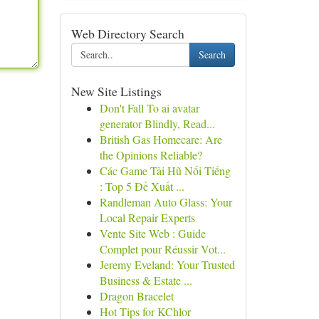
Web Directory Search
Search
New Site Listings
Don't Fall To ai avatar
generator Blindly, Read...
British Gas Homecare: Are
the Opinions Reliable?
Các Game Tải Hũ Nổi Tiếng
: Top 5 Đề Xuất ...
Randleman Auto Glass: Your
Local Repair Experts
Vente Site Web : Guide
Complet pour Réussir Vot...
Jeremy Eveland: Your Trusted
Business & Estate ...
Dragon Bracelet
Hot Tips for KChlor