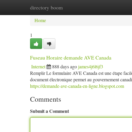
directory boom
Home
New Site Listings
Add Site
Ca
Home
1
Fuseau Horaire demande AVE Canada
Internet
888 days ago
james4j6l6jf3
Remplir Le formulaire AVE Canada est une étape facile
document électronique permet au gouvernement canadien d
https://demande-ave-canada-en-ligne.blogspot.com
Comments
Submit a Comment