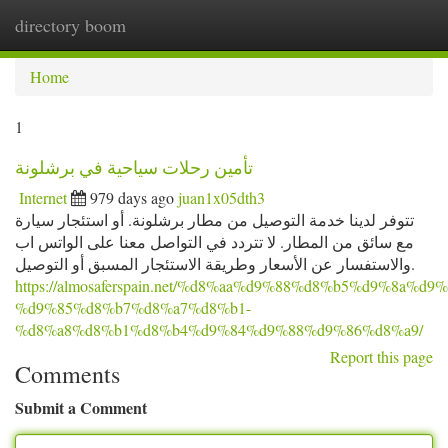
directory boom
Togg
navi
Home
1
تأمين رحلات سياحية في برشلونة
Internet
979 days ago
juan1x05dth3
تتوفر لدينا خدمة التوصيل من مطار برشلونة. أو استئجار سيارة
مع سائق من المطار. لا تتردد في التواصل معنا على الواتس اب
والاستفسار عن الأسعار وطريقة الاستئجار المسبق أو التوصيل.
https://almosaferspain.net/%d8%aa%d9%88%d8%b5%d9%8a%d9%
%d9%85%d8%b7%d8%a7%d8%b1-
%d8%a8%d8%b1%d8%b4%d9%84%d9%88%d9%86%d8%a9/
Report this page
Comments
Submit a Comment