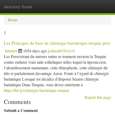
directory boom
Togg
navi
Home
1
Les Principes de base de chirurgie bariatrique turquie prix
Internet
1054 days ago
joshua863b3yv0
Les Persévérant du univers entier se tournent environ la Turquie
contre endurer vrais aide esthétiques telles lequel la liposuccion,
l’alourdissement mammaire, cette rhinoplastie, cette chirurgie du
tête et parfaitement davantage Aussi. Fonte à l’égard de chirurgie
bariatrique Lorsque toi décidez d’disposer bizarre chirurgie
bariatrique Dans Turquie, vous devez entretenir à
https://bit.ly/chirurgie-bariatrique-turquie
Report this page
Comments
Submit a Comment